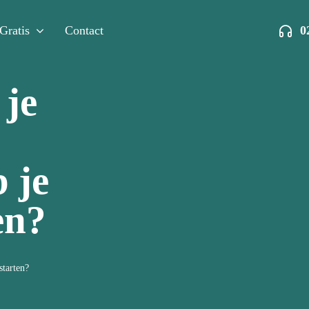
Gratis
Contact
0
 je
 je
en?
starten?