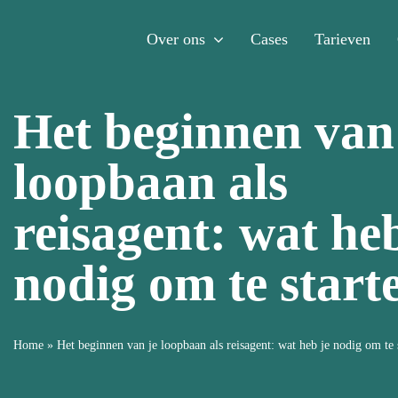
Ga
Over ons
Cases
Tarieven
naar
inhoud
Het beginnen van
loopbaan als
reisagent: wat heb
nodig om te start
Home
»
Het beginnen van je loopbaan als reisagent: wat heb je nodig om te 