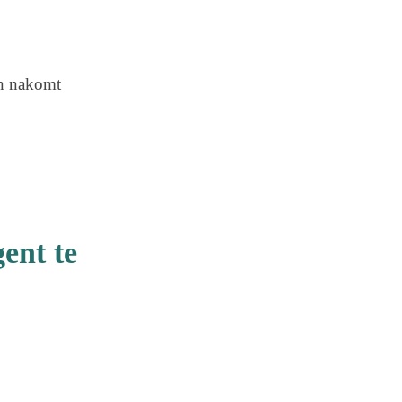
en nakomt
gent te