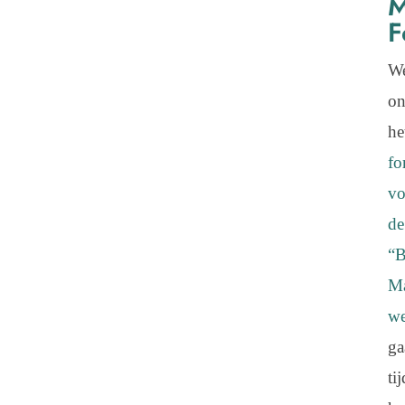
M
F
W
on
he
fo
vo
de
“
M
we
g
ti