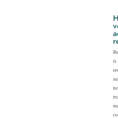
H
v
a
r
Re
is
ee
sa
tu
tr
ma
co