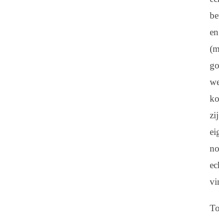
be
en
(m
go
we
k
zij
ei
no
ec
v
To