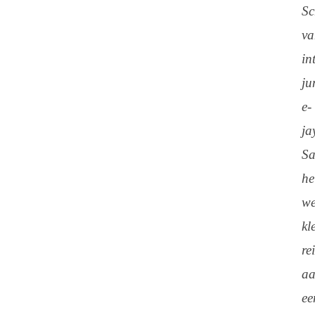
S
v
in
ju
e-
ja
S
he
w
kl
re
a
ee