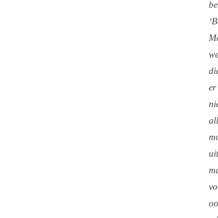
be
‘B
Ma
we
di
er
ni
al
m
ui
m
vo
o