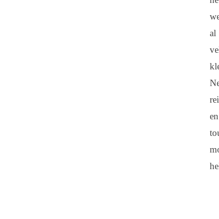
w
al
ve
kl
Ne
re
en
to
m
he