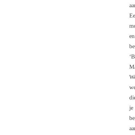
aa
E
m
en
be
‘B
Ma
Wo
we
di
je
be
aa