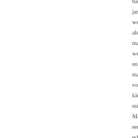
ha
ja
w
al
ma
we
en
ma
vo
kl
re
M
ee
ec