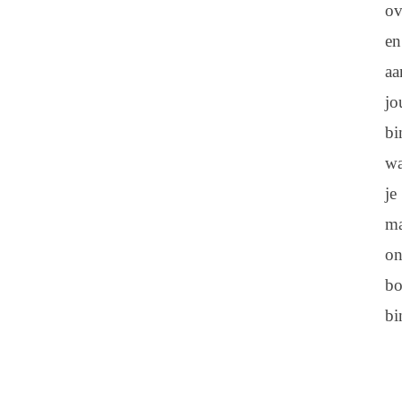
ov
en
aa
jo
bi
wa
je
ma
on
bo
bi