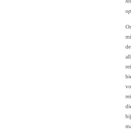
re
op
O
mi
de
al
re
bi
vo
re
di
bi
ma