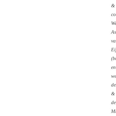
&
co
W
As
v
Ei
(b
en
w
de
&
de
Mi