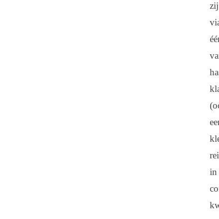
zij
vi
éé
v
ha
kl
(o
ee
kl
re
in
co
k