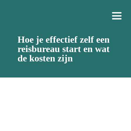
Ga
naar
Toggl
inhoud
Navig
Over ons
Hoe je effectief zelf een
reisbureau start en wat
Cases
de kosten zijn
Tarieven
Gratis
Contact