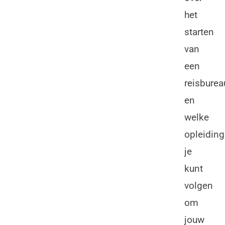
het
starten
van
een
reisburea
en
welke
opleidin
je
kunt
volgen
om
jouw