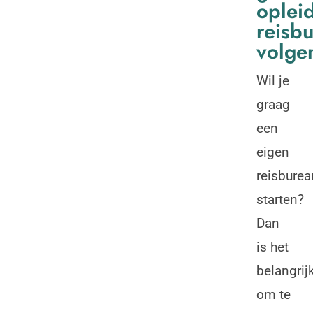
oplei
reisb
volge
Wil je
graag
een
eigen
reisburea
starten?
Dan
is het
belangrij
om te