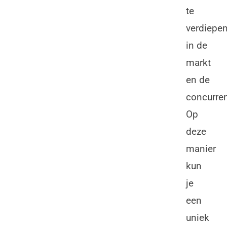
te
verdiepe
in de
markt
en de
concurren
Op
deze
manier
kun
je
een
uniek