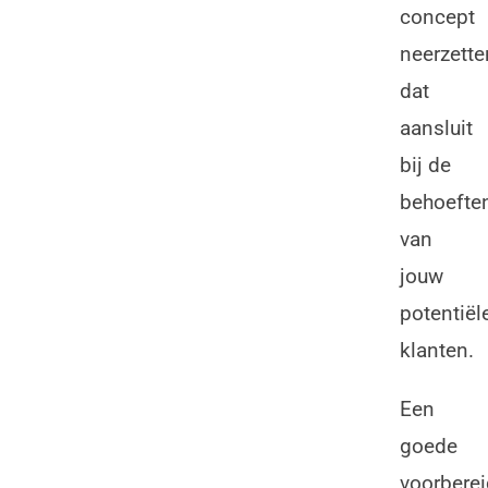
concept
neerzette
dat
aansluit
bij de
behoefte
van
jouw
potentiël
klanten.
Een
goede
voorberei