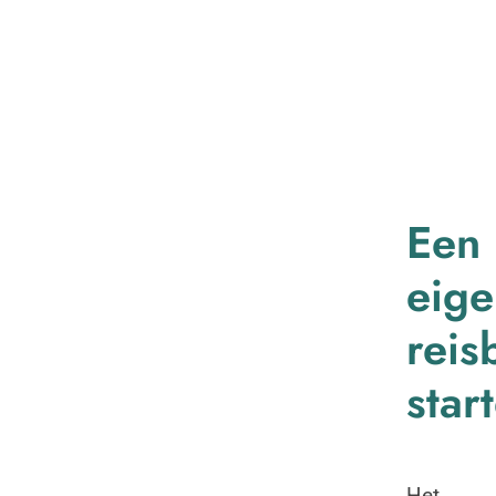
Een
eige
reis
star
Het