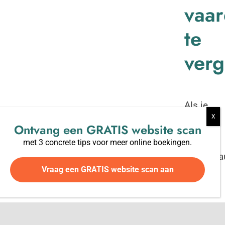
vaa
te
verg
Als je
een
Ontvang een
GRATIS
website scan
eigen
met 3 concrete tips voor meer online boekingen.
reisburea
Vraag een GRATIS website scan aan
wilt
starten
is het
belangrij