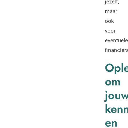
jezelf,
maar
ook
voor
eventuele
financiers
Opl
om
jou
kenn
en