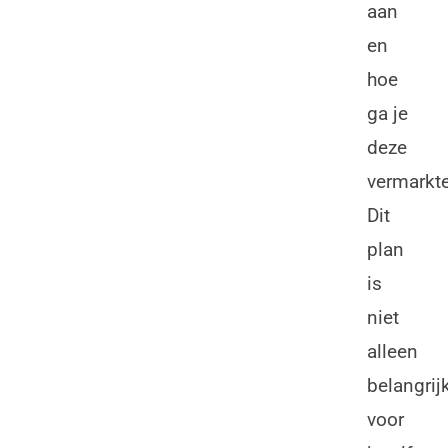
aan
en
hoe
ga je
deze
vermarkt
Dit
plan
is
niet
alleen
belangrij
voor