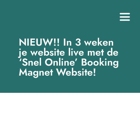
Ga
naar
Toggl
inhoud
Navig
NIEUW!! In 3 weken
Over ons
je website live met de
Cases
‘Snel Online’ Booking
Magnet Website!
Tarieven
Gratis
Contact